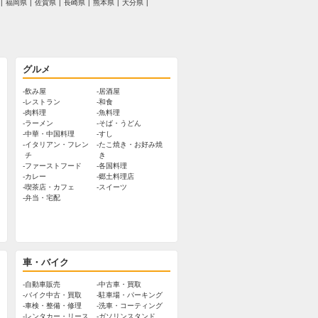
福岡県
佐賀県
長崎県
熊本県
大分県
グルメ
飲み屋
居酒屋
レストラン
和食
肉料理
魚料理
ラーメン
そば・うどん
中華・中国料理
すし
イタリアン・フレン
たこ焼き・お好み焼
チ
き
ファーストフード
各国料理
カレー
郷土料理店
喫茶店・カフェ
スイーツ
弁当・宅配
車・バイク
自動車販売
中古車・買取
バイク中古・買取
駐車場・パーキング
車検・整備・修理
洗車・コーティング
レンタカー・リース
ガソリンスタンド