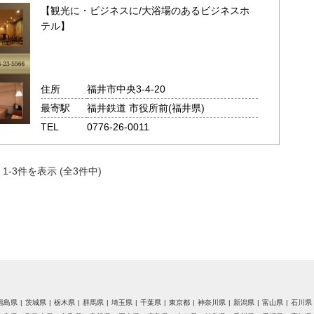
【観光に・ビジネスに/大浴場のあるビジネスホ
テル】
住所
福井市中央3‐4‐20
最寄駅
福井鉄道 市役所前(福井県)
TEL
0776-26-0011
1-3件を表示 (全3件中)
福島県
茨城県
栃木県
群馬県
埼玉県
千葉県
東京都
神奈川県
新潟県
富山県
石川県