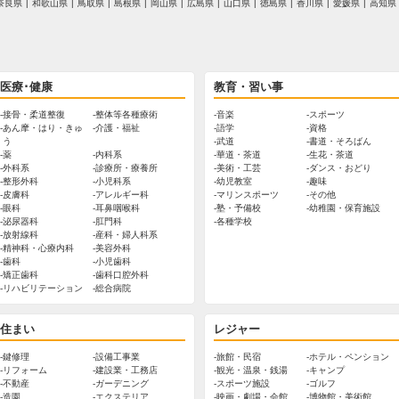
奈良県
和歌山県
鳥取県
島根県
岡山県
広島県
山口県
徳島県
香川県
愛媛県
高知県
医療･健康
教育・習い事
接骨・柔道整復
整体等各種療術
音楽
スポーツ
あん摩・はり・きゅ
介護・福祉
語学
資格
う
武道
書道・そろばん
薬
内科系
華道・茶道
生花・茶道
外科系
診療所・療養所
美術・工芸
ダンス・おどり
整形外科
小児科系
幼児教室
趣味
皮膚科
アレルギー科
マリンスポーツ
その他
眼科
耳鼻咽喉科
塾・予備校
幼稚園・保育施設
泌尿器科
肛門科
各種学校
放射線科
産科・婦人科系
精神科・心療内科
美容外科
歯科
小児歯科
矯正歯科
歯科口腔外科
リハビリテーション
総合病院
住まい
レジャー
鍵修理
設備工事業
旅館・民宿
ホテル・ペンション
リフォーム
建設業・工務店
観光・温泉・銭湯
キャンプ
不動産
ガーデニング
スポーツ施設
ゴルフ
造園
エクステリア
映画・劇場・会館
博物館・美術館