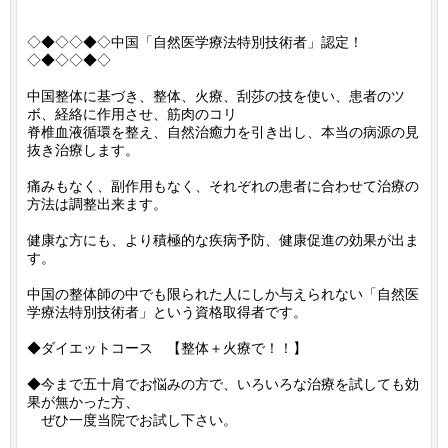
◇◆◇◇◆◇中国「自然医学療法特別技術者」認定！
◇◆◇◇◆◇
中国整体に基づき、整体、火療、刮莎の技を使い、患者のツ
ボ、経絡に作用させ、筋肉のコリ
脊椎血液循環を整え、自然治癒力を引き出し、本当の病源の見
抜き治療します。
痛みもなく、副作用もなく、それぞれの患者に合わせて治療の
方法は調整出来ます。
健康な方にも、より積極的な疾病予防、健康促進の効果が出ま
す。
中国の整体師の中でも限られた人にしか与えられない「自然医
学療法特別技術者」という資格取得者です。
◆ダイエットコース 【整体＋火療で！！】
◆今まで五十肩でお悩みの方で、いろいろな治療を試しても効
果が無かった方、
ぜひ一度当院でお試し下さい。