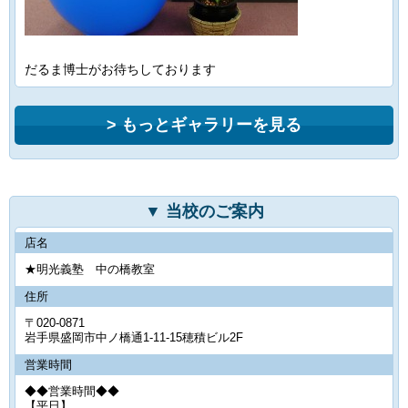
だるま博士がお待ちしております
もっとギャラリーを見る
当校のご案内
店名
★明光義塾 中の橋教室
住所
〒020-0871
岩手県盛岡市中ノ橋通1‐11‐15穂積ビル2F
営業時間
◆◆営業時間◆◆
【平日】