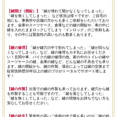
【鍵開け（開錠）】
「鍵が壊れて開かなくなってしまった」
「鍵を無くしてしまった」 など状況は様々ですが、ご自宅の
他にも、事務所や店舗の方からも多くご依頼をいただいており
ます。金庫やスーツケース、倉庫などの鍵の開錠や、車の中に
鍵を入れたままロックしてしまう「インロック」のご依頼もあ
り、その中には緊急性の高いものも数多くあります。
【鍵の修理】
「鍵が鍵穴の中で折れてしまった」「鍵が回らな
くなってしまった」など、鍵の修理もカギ丸にお任せくださ
い！玄関や車、バイクの鍵の修理の他、家の中のトイレの鍵や
スーツケースの鍵、金庫の鍵など、どんな鍵の不具合でも承り
ます。鍵の開錠から、鍵の作製、場合によっては鍵の交換まで
錠前技師歴20年以上の鍵のプロがトータルでサポート致しま
す！
【鍵の作製】
出張での鍵の作製も承っております。鍵穴から鍵
を作製することも可能ですので、「鍵を落としてしまった」
「鍵を無くしてしまった」など、鍵の現物をお持ちでない方も
安心してお任せください。
【鍵の紛失】
緊急性の高いご依頼の中で最も多いのが「鍵の紛