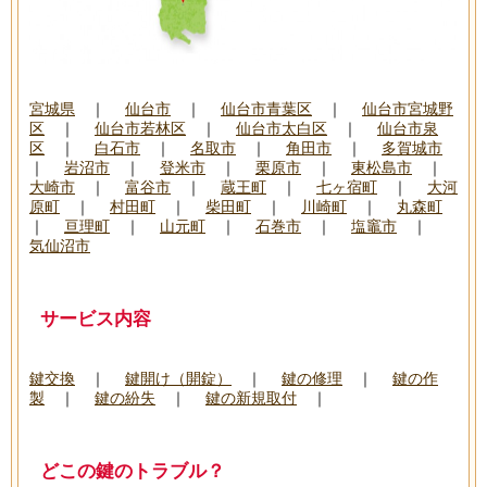
宮城県
｜
仙台市
｜
仙台市青葉区
｜
仙台市宮城野
区
｜
仙台市若林区
｜
仙台市太白区
｜
仙台市泉
区
｜
白石市
｜
名取市
｜
角田市
｜
多賀城市
｜
岩沼市
｜
登米市
｜
栗原市
｜
東松島市
｜
大崎市
｜
富谷市
｜
蔵王町
｜
七ヶ宿町
｜
大河
原町
｜
村田町
｜
柴田町
｜
川崎町
｜
丸森町
｜
亘理町
｜
山元町
｜
石巻市
｜
塩竈市
｜
気仙沼市
サービス内容
───────────────────────────────
鍵交換
｜
鍵開け（開錠）
｜
鍵の修理
｜
鍵の作
製
｜
鍵の紛失
｜
鍵の新規取付
｜
どこの鍵のトラブル？