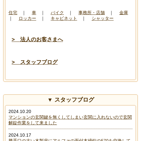
───────────────────────────────
住宅
｜
車
｜
バイク
｜
事務所・店舗
｜
金庫
｜
ロッカー
｜
キャビネット
｜
シャッター
> 法人のお客さまへ
> スタッフブログ
スタッフブログ
2024.10.20
マンションの玄関鍵を無くしてしまい玄関に入れないので玄関
解錠作業をして来ました
2024.10.17
勝手口の古い木製扉にアルファの面付本締錠の570を交換して