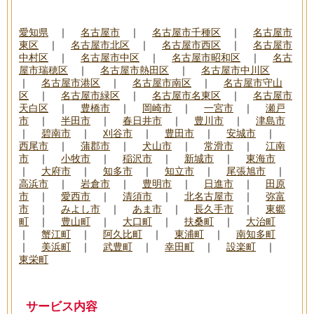
愛知県
｜
名古屋市
｜
名古屋市千種区
｜
名古屋市
東区
｜
名古屋市北区
｜
名古屋市西区
｜
名古屋市
中村区
｜
名古屋市中区
｜
名古屋市昭和区
｜
名古
屋市瑞穂区
｜
名古屋市熱田区
｜
名古屋市中川区
｜
名古屋市港区
｜
名古屋市南区
｜
名古屋市守山
区
｜
名古屋市緑区
｜
名古屋市名東区
｜
名古屋市
天白区
｜
豊橋市
｜
岡崎市
｜
一宮市
｜
瀬戸
市
｜
半田市
｜
春日井市
｜
豊川市
｜
津島市
｜
碧南市
｜
刈谷市
｜
豊田市
｜
安城市
｜
西尾市
｜
蒲郡市
｜
犬山市
｜
常滑市
｜
江南
市
｜
小牧市
｜
稲沢市
｜
新城市
｜
東海市
｜
大府市
｜
知多市
｜
知立市
｜
尾張旭市
｜
高浜市
｜
岩倉市
｜
豊明市
｜
日進市
｜
田原
市
｜
愛西市
｜
清須市
｜
北名古屋市
｜
弥富
市
｜
みよし市
｜
あま市
｜
長久手市
｜
東郷
町
｜
豊山町
｜
大口町
｜
扶桑町
｜
大治町
｜
蟹江町
｜
阿久比町
｜
東浦町
｜
南知多町
｜
美浜町
｜
武豊町
｜
幸田町
｜
設楽町
｜
東栄町
サービス内容