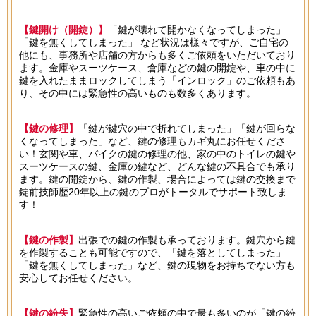
【鍵開け（開錠）】
「鍵が壊れて開かなくなってしまった」
「鍵を無くしてしまった」 など状況は様々ですが、ご自宅の
他にも、事務所や店舗の方からも多くご依頼をいただいており
ます。金庫やスーツケース、倉庫などの鍵の開錠や、車の中に
鍵を入れたままロックしてしまう「インロック」のご依頼もあ
り、その中には緊急性の高いものも数多くあります。
【鍵の修理】
「鍵が鍵穴の中で折れてしまった」「鍵が回らな
くなってしまった」など、鍵の修理もカギ丸にお任せくださ
い！玄関や車、バイクの鍵の修理の他、家の中のトイレの鍵や
スーツケースの鍵、金庫の鍵など、どんな鍵の不具合でも承り
ます。鍵の開錠から、鍵の作製、場合によっては鍵の交換まで
錠前技師歴20年以上の鍵のプロがトータルでサポート致しま
す！
【鍵の作製】
出張での鍵の作製も承っております。鍵穴から鍵
を作製することも可能ですので、「鍵を落としてしまった」
「鍵を無くしてしまった」など、鍵の現物をお持ちでない方も
安心してお任せください。
【鍵の紛失】
緊急性の高いご依頼の中で最も多いのが「鍵の紛