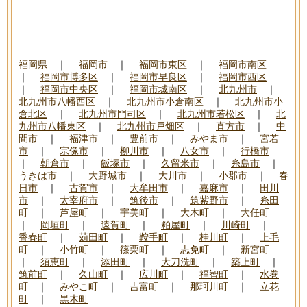
福岡県
｜
福岡市
｜
福岡市東区
｜
福岡市南区
｜
福岡市博多区
｜
福岡市早良区
｜
福岡市西区
｜
福岡市中央区
｜
福岡市城南区
｜
北九州市
｜
北九州市八幡西区
｜
北九州市小倉南区
｜
北九州市小
倉北区
｜
北九州市門司区
｜
北九州市若松区
｜
北
九州市八幡東区
｜
北九州市戸畑区
｜
直方市
｜
中
間市
｜
福津市
｜
豊前市
｜
みやま市
｜
宮若
市
｜
宗像市
｜
柳川市
｜
八女市
｜
行橋市
｜
朝倉市
｜
飯塚市
｜
久留米市
｜
糸島市
｜
うきは市
｜
大野城市
｜
大川市
｜
小郡市
｜
春
日市
｜
古賀市
｜
大牟田市
｜
嘉麻市
｜
田川
市
｜
太宰府市
｜
筑後市
｜
筑紫野市
｜
糸田
町
｜
芦屋町
｜
宇美町
｜
大木町
｜
大任町
｜
岡垣町
｜
遠賀町
｜
粕屋町
｜
川崎町
｜
香春町
｜
苅田町
｜
鞍手町
｜
桂川町
｜
上毛
町
｜
小竹町
｜
篠栗町
｜
志免町
｜
新宮町
｜
須恵町
｜
添田町
｜
大刀洗町
｜
築上町
｜
筑前町
｜
久山町
｜
広川町
｜
福智町
｜
水巻
町
｜
みやこ町
｜
吉富町
｜
那珂川町
｜
立花
町
｜
黒木町