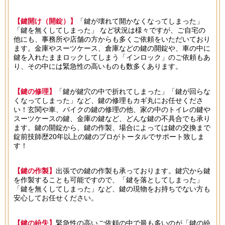
【鍵開け（開錠）】
「鍵が壊れて開かなくなってしまった」
「鍵を無くしてしまった」 など状況は様々ですが、ご自宅の
他にも、事務所や店舗の方からも多くご依頼をいただいており
ます。金庫やスーツケース、倉庫などの鍵の開錠や、車の中に
鍵を入れたままロックしてしまう「インロック」のご依頼もあ
り、その中には緊急性の高いものも数多くあります。
【鍵の修理】
「鍵が鍵穴の中で折れてしまった」「鍵が回らな
くなってしまった」など、鍵の修理もカギ丸にお任せくださ
い！玄関や車、バイクの鍵の修理の他、家の中のトイレの鍵や
スーツケースの鍵、金庫の鍵など、どんな鍵の不具合でも承り
ます。鍵の開錠から、鍵の作製、場合によっては鍵の交換まで
錠前技師歴20年以上の鍵のプロがトータルでサポート致しま
す！
【鍵の作製】
出張での鍵の作製も承っております。鍵穴から鍵
を作製することも可能ですので、「鍵を落としてしまった」
「鍵を無くしてしまった」など、鍵の現物をお持ちでない方も
安心してお任せください。
【鍵の紛失】
緊急性の高いご依頼の中で最も多いのが「鍵の紛